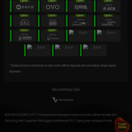
* Selama bank maintenance dan bank offline deposit dan penarikan tidak dapat
diproses
Bersertifikasi Dari
©2026 GACORPLAY77 menawarkan berbagai macam provider pilihan terbaik dan
didukung oleh Layanan Pelanggan profesional 24/7 yang siap melayani Anda.