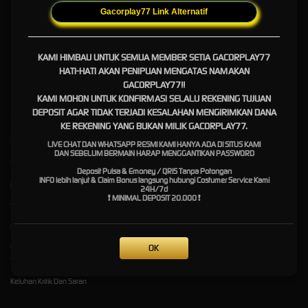
paling oke dan pasti bayar berapapun kemenangan kalian, nikmati keunggulan kami dalam
Gacorplay77 Link Alternatif
menyediakan metode transaksi QRIS yang membuat kali tidak perlu antri atau mengirim
bukti transaksi karena semua sudah di proses secara auto. Saran dari kami game yang hot
saat ini adalah Slot777, nikmati kemenangan gacor gampang menang dengan
memainkan game
Slot777
Bersama Gacorplay77. Yokk daftar sekarang juga!
KAMI HIMBAU UNTUK SEMUA MEMBER SETIA GACORPLAY77
HATI-HATI AKAN PENIPUAN MENGATAS NAMAKAN
Tag: Gacorplay77 Login, Gacorplay77 Daftar, Gacorplay77 Alternatif, Slot777, Slot Gacor
GACORPLAY77!!
KAMI MOHON UNTUK KONFIRMASI SELALU REKENING TUJUAN
DEPOSIT AGAR TIDAK TERJADI KESALAHAN MENGIRIMKAN DANA
KE REKENING YANG BUKAN MILIK GACORPLAY77.
Kebijaksanaan
Platform
LIVE CHAT DAN WHATSAPP RESMI KAMI HANYA ADA DI SITUS KAMI
DAN SEBELUM BERMAIN HARAP MENGGANTIKAN PASSWORD
Tentang GACORPLAY77
Promosi
Deposit Pulsa & Emoney / QRIS Tanpa Potongan
INFO lebih lanjut & Claim Bonus langsung hubungi Costumer Service Kami
Responsible Gambling
Loyalty
24H/7d
❗️ MINIMAL DEPOSIT 20.000 ❗️
Syarat dan Ketentuan
Referral
CARA DEPOSIT VIA QRIS & VIRTUAL AKUN
Cara mudah Akses Situs yang diblokir
OK
Tanpa VPN
Keluhan Kritik Dan Saran