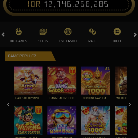
IDR
12,746,266,285
HOT GAMES
SLOTS
LIVE CASINO
RACE
TOGEL
OL
GAME POPULER
GATES OF OLYMPUS POP
BANG GACOR 1000
FORTUNE GARUDA 1000
WUKONG - BLACK SCATTER
DJ BOOM BOOM
GATES OF OLYMPUS 1000