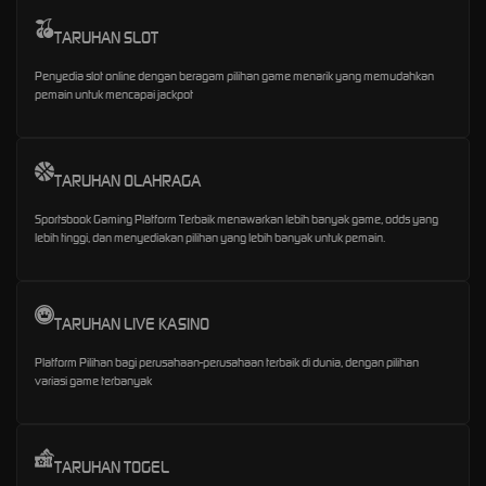
TARUHAN SLOT
Penyedia slot online dengan beragam pilihan game menarik yang memudahkan
pemain untuk mencapai jackpot
TARUHAN OLAHRAGA
Sportsbook Gaming Platform Terbaik menawarkan lebih banyak game, odds yang
lebih tinggi, dan menyediakan pilihan yang lebih banyak untuk pemain.
TARUHAN LIVE KASINO
Platform Pilihan bagi perusahaan-perusahaan terbaik di dunia, dengan pilihan
variasi game terbanyak
TARUHAN TOGEL