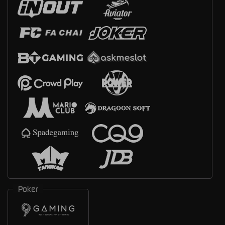
Poker