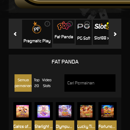
i
i
i
i
i
Facha
Fat Panda
Slot88 x PP
PG Soft
Pragmatic Play
FAT PANDA
Semua
Top
Video
permainan
20
Slots
Gates of Olympus POP
Starlight Wins
Olympus Wins
Lucky Tiger 1000
Fortunes of Aztec