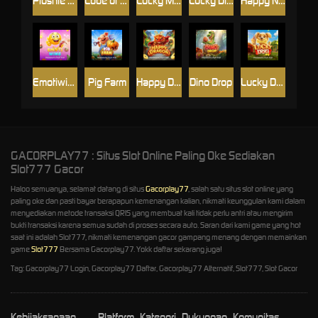
Plushie Wins
Code of Cairo
Lucky MonKey
Lucky Dice
Happy Nets
Emotiwins
Pig Farm
Happy Dragon
Dino Drop
Lucky Dog
GACORPLAY77 : Situs Slot Online Paling Oke Sediakan
Slot777 Gacor
Haloo semuanya, selamat datang di situs
Gacorplay77
, salah satu situs slot online yang
paling oke dan pasti bayar berapapun kemenangan kalian, nikmati keunggulan kami dalam
menyediakan metode transaksi QRIS yang membuat kali tidak perlu antri atau mengirim
bukti transaksi karena semua sudah di proses secara auto. Saran dari kami game yang hot
saat ini adalah Slot777, nikmati kemenangan gacor gampang menang dengan memainkan
game
Slot777
Bersama Gacorplay77. Yokk daftar sekarang juga!
Tag: Gacorplay77 Login, Gacorplay77 Daftar, Gacorplay77 Alternatif, Slot777, Slot Gacor
Kebijaksanaan
Platform
Kategori
Dukungan
Komunitas