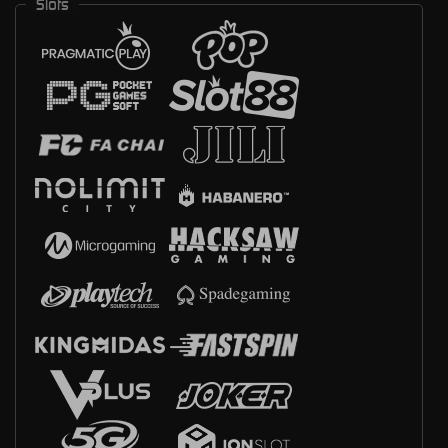
Slots